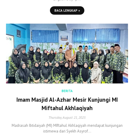
BACA LENGKAP »
BERITA
Imam Masjid Al-Azhar Mesir Kunjungi MI
Miftahul Akhlaqiyah
Thursday, August 21, 2025
Madrasah Ibtidaiyah (MI) MIftahul Akhlaqiyah mendapat kunjungan
istimewa dari Syekh Asyrof…