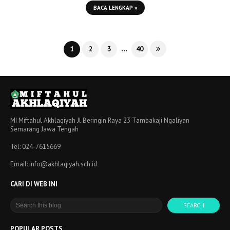
BACA LENGKAP »
...
1
2
3
40
MI Miftahul Akhlaqiyah Jl Beringin Raya 23 Tambakaji Ngaliyan
Semarang Jawa Tengah
Tel: 024-7615669
Email: info@akhlaqiyah.sch.id
CARI DI WEB INI
POPULAR POSTS