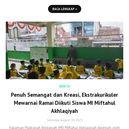
BACA LENGKAP »
BERITA
Penuh Semangat dan Kreasi, Ekstrakurikuler
Mewarnai Ramai Diikuti Siswa MI Miftahul
Akhlaqiyah
Saturday, August 30, 2025
Halaman Madrasah Ibtidaiyah (MI) Miftahul Akhlaqiyah dipenuhi oleh