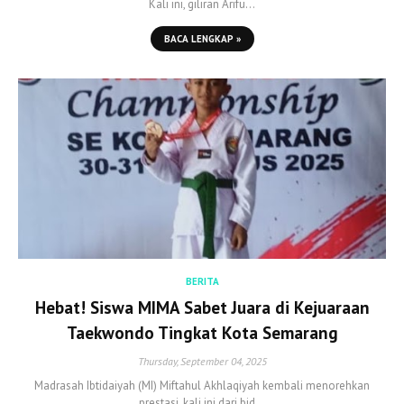
Kali ini, giliran Arifu…
BACA LENGKAP »
BERITA
Hebat! Siswa MIMA Sabet Juara di Kejuaraan
Taekwondo Tingkat Kota Semarang
Thursday, September 04, 2025
Madrasah Ibtidaiyah (MI) Miftahul Akhlaqiyah kembali menorehkan
prestasi, kali ini dari bid…