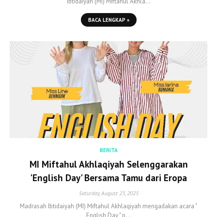
Ibtidaiyah (MI) Miftahul Akhla…
BACA LENGKAP »
BERITA
MI Miftahul Akhlaqiyah Selenggarakan
'English Day' Bersama Tamu dari Eropa
Saturday, August 23, 2025
Madrasah Ibtidaiyah (MI) Miftahul Akhlaqiyah mengadakan acara "
English Day " p…