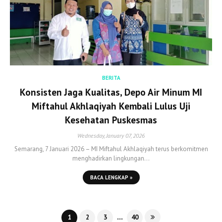
BERITA
Konsisten Jaga Kualitas, Depo Air Minum MI
Miftahul Akhlaqiyah Kembali Lulus Uji
Kesehatan Puskesmas
Wednesday, January 07, 2026
Semarang, 7 Januari 2026 – MI Miftahul Akhlaqiyah terus berkomitmen
menghadirkan lingkungan…
BACA LENGKAP »
...
1
2
3
40