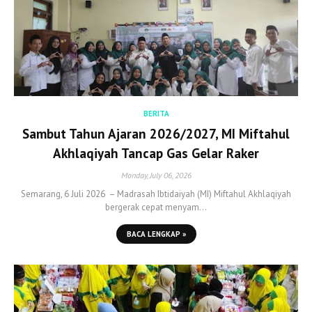
BERITA
Sambut Tahun Ajaran 2026/2027, MI Miftahul
Akhlaqiyah Tancap Gas Gelar Raker
Monday, July 06, 2026
Semarang, 6 Juli 2026 – Madrasah Ibtidaiyah (MI) Miftahul Akhlaqiyah
bergerak cepat menyam…
BACA LENGKAP »