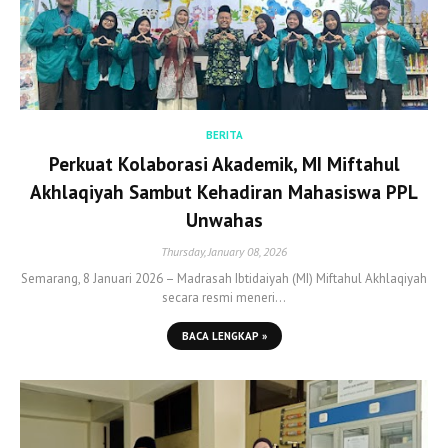
BERITA
Perkuat Kolaborasi Akademik, MI Miftahul
Akhlaqiyah Sambut Kehadiran Mahasiswa PPL
Unwahas
Thursday, January 08, 2026
Semarang, 8 Januari 2026 – Madrasah Ibtidaiyah (MI) Miftahul Akhlaqiyah
secara resmi meneri…
BACA LENGKAP »