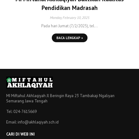
Pendidikan Madrasah
Monday, February 10, 2025
Pada hari Jumat (7/2/2025), tel…
BACA LENGKAP »
MI Miftahul Akhlaqiyah Jl Beringin Raya 23 Tambakaji Ngaliyan
Semarang Jawa Tengah
Tel: 024-7615669
Email: info@akhlaqiyah.sch.id
CARI DI WEB INI